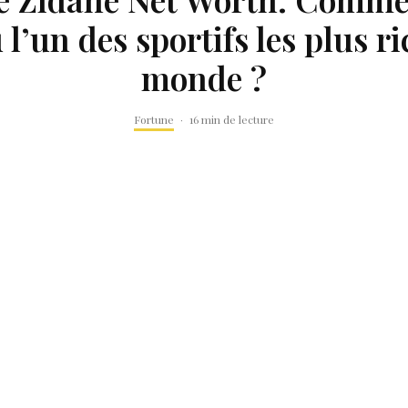
l’un des sportifs les plus r
monde ?
Fortune
·
16 min de lecture