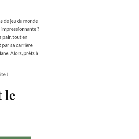
ins de jeu du monde
e
impressionnante ?
 pair, tout en
 par sa carrière
ane. Alors, prêts à
ite !
 le