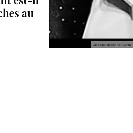
iches au
Zinedine Zidane Net Worth