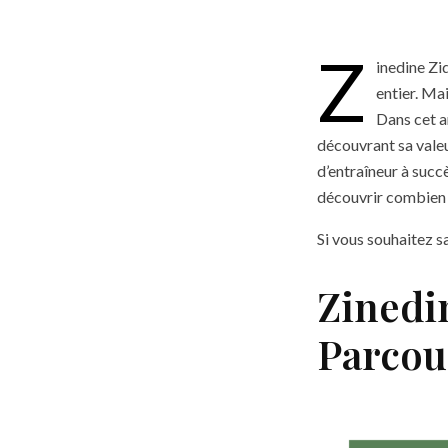
Z
inedine Zid
entier. Ma
Dans cet ar
découvrant sa valeu
d’entraîneur à succ
découvrir combien 
Si vous souhaitez s
Zinedin
Parcou