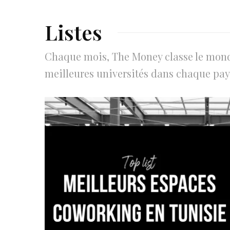
Listes
Chaque mois, The Money classe le monde 
meilleures universités dans chaque pays