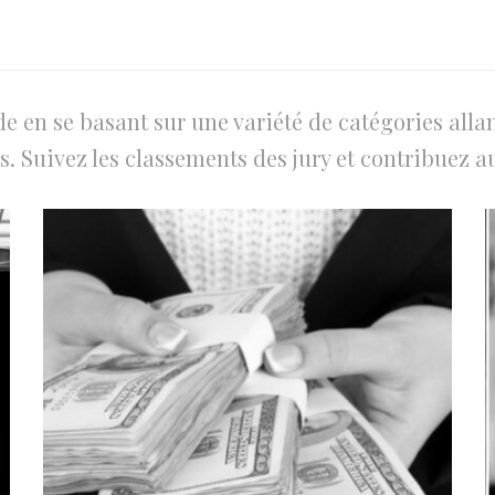
en se basant sur une variété de catégories allan
. Suivez les classements des jury et contribuez au