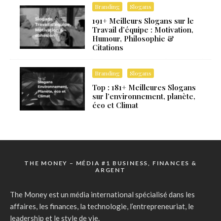
Branding
Slogans
191+ Meilleurs Slogans sur le
Travail d’équipe : Motivation,
Humour, Philosophie &
Citations
Branding
Slogans
Top : 181+ Meilleures Slogans
sur l’environnement, planète,
éco et Climat
THE MONEY – MÉDIA #1 BUSINESS, FINANCES &
ARGENT
The Money est un média international spécialisé dans les
affaires, les finances, la technologie, l’entrepreneuriat, le
leadership et le style de vie.