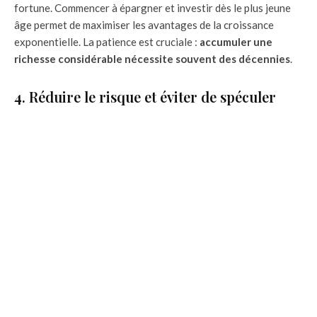
fortune. Commencer à épargner et investir dès le plus jeune
âge permet de maximiser les avantages de la croissance
exponentielle. La patience est cruciale :
accumuler une
richesse considérable nécessite souvent des décennies
.
4. Réduire le risque et éviter de spéculer
Il est essentiel de trouver le juste équilibre entre rendement
et risque. Les millionnaires tendent à privilégier des
investissements diversifiés
pour répartir les risques et
évitent les paris spéculatifs qui pourraient mettre en péril leur
patrimoine.
5. Minimiser les frais d’investissement
Des frais d’investissement élevés peuvent considérablement
réduire les rendements. Les investisseurs avisés optent pour
des produits financiers à
faible coût
, tels que les fonds