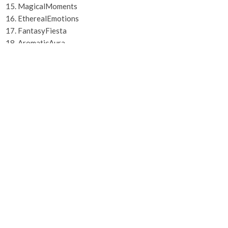
MagicalMoments
EtherealEmotions
FantasyFiesta
AromaticAura
LavenderLover
MellowMelody
MesmerizingMoon
GlowingGalaxy
ShimmeringSprinkle
MysticMarshmallow
ButterflyBliss
CandyClouds
SugarySerenity
JovialJourney
PeacefulParadise
VibrantVibe
WhimsicalWonders