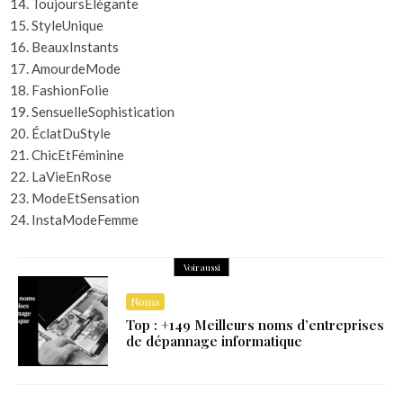
ToujoursÉlégante
StyleUnique
BeauxInstants
AmourdeMode
FashionFolie
SensuelleSophistication
ÉclatDuStyle
ChicEtFéminine
LaVieEnRose
ModeEtSensation
InstaModeFemme
Voir aussi
Noms
Top : +149 Meilleurs noms d’entreprises
de dépannage informatique