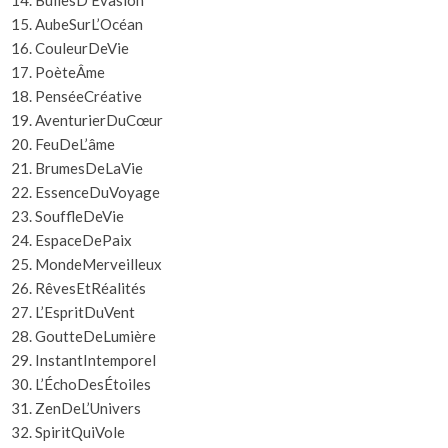
BullesD’Évasion
AubeSurL’Océan
CouleurDeVie
PoèteÂme
PenséeCréative
AventurierDuCœur
FeuDeL’âme
BrumesDeLaVie
EssenceDuVoyage
SouffleDeVie
EspaceDePaix
MondeMerveilleux
RêvesEtRéalités
L’EspritDuVent
GoutteDeLumière
InstantIntemporel
L’ÉchoDesÉtoiles
ZenDeL’Univers
SpiritQuiVole