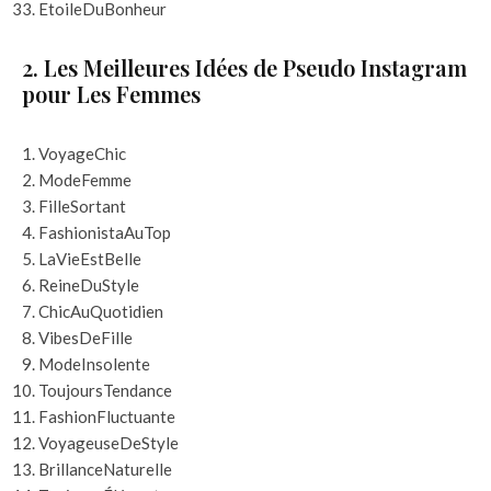
EtoileDuBonheur
2. Les Meilleures Idées de Pseudo Instagram
pour Les Femmes
VoyageChic
ModeFemme
FilleSortant
FashionistaAuTop
LaVieEstBelle
ReineDuStyle
ChicAuQuotidien
VibesDeFille
ModeInsolente
ToujoursTendance
FashionFluctuante
VoyageuseDeStyle
BrillanceNaturelle