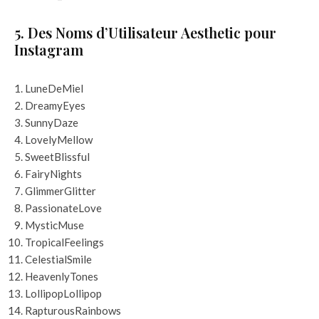
5. Des Noms d’Utilisateur Aesthetic pour
Instagram
LuneDeMiel
DreamyEyes
SunnyDaze
LovelyMellow
SweetBlissful
FairyNights
GlimmerGlitter
PassionateLove
MysticMuse
TropicalFeelings
CelestialSmile
HeavenlyTones
LollipopLollipop
RapturousRainbows