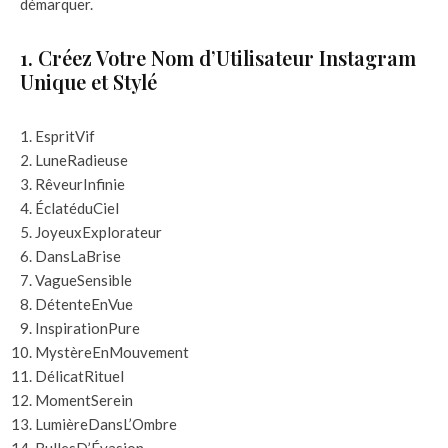
démarquer.
1. Créez Votre Nom d’Utilisateur Instagram
Unique et Stylé
EspritVif
LuneRadieuse
RêveurInfinie
ÉclatéduCiel
JoyeuxExplorateur
DansLaBrise
VagueSensible
DétenteEnVue
InspirationPure
MystèreEnMouvement
DélicatRituel
MomentSerein
LumièreDansL’Ombre