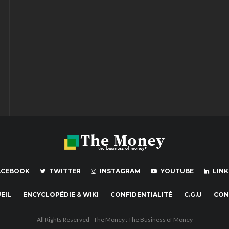
ACEBOOK
TWITTER
INSTAGRAM
YOUTUBE
LINK
EIL
ENCYCLOPÉDIE & WIKI
CONFIDENTIALITÉ
C.G.U
CON
All Rights Reserved - The Money : The Business of Money