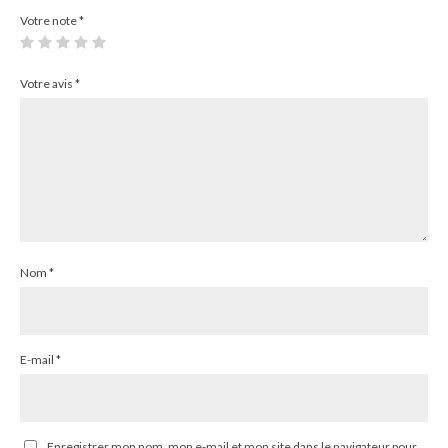
Votre note
*
Votre avis
*
Nom
*
E-mail
*
Enregistrer mon nom, mon e-mail et mon site dans le navigateur pour