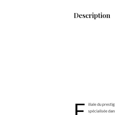
Description
F
iliale du prest
spécialisée dans