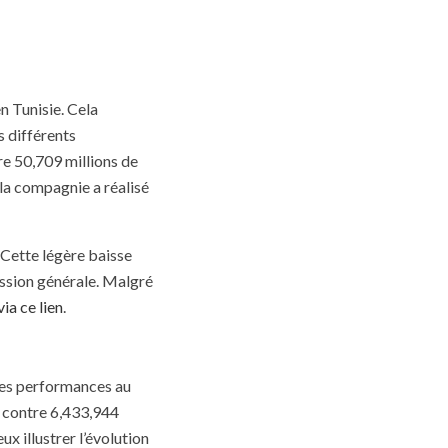
n Tunisie. Cela
 différents
tre 50,709 millions de
 la compagnie a réalisé
. Cette légère baisse
ession générale. Malgré
ia ce lien
.
lles performances au
1 contre 6,433,944
x illustrer l’évolution