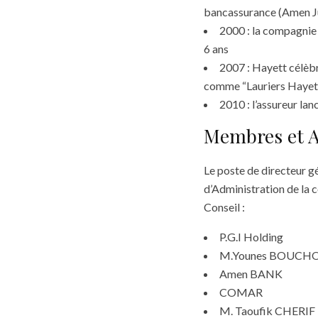
bancassurance (Amen J
2000 : la compagnie 
6 ans
2007 : Hayett célèbre
comme “Lauriers Hayett
2010 : l’assureur lan
Membres et A
Le poste de directeur g
d’Administration de la 
Conseil :
P.G.I Holding
M.Younes BOUC
Amen BANK
COMAR
M. Taoufik CHERIF