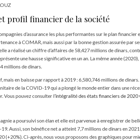
LOUZ
et profil financier de la société
ompagnies d’assurance les plus performantes sur le plan financier e
rtenance à COMAR, mais aussi par la bonne gestion assurée par ses
lle a réalisé un chiffre d’affaires de 58,427 millions de dinars, con
eprésente une hausse significative en un an. La même année (2020),
 millions de dinars.
tif, mais en baisse par rapport à 2019 : 6,580,746 millions de dinars
 sanitaire de la COVID-19 qui a plongé le monde entier dans une réc
ter. Vous pouvez consulter
l’intégralité des états financiers de 2020 v
agnie a poursuivi son élan et elle est parvenue à enregistrer de be
9. Aussi, son bénéfice net a atteint 7,7 millions de dinars en 202
020 (+20%). Ci-après, nous vous proposons des graphiques pour mieu