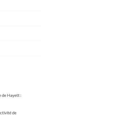
e de Hayett :
ctivité de