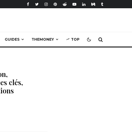
GUIDES
THEMONEY
TOP
on,
es clés,
tions