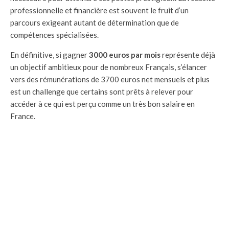
professionnelle et financière est souvent le fruit d’un
parcours exigeant autant de détermination que de
compétences spécialisées.
En définitive, si gagner
3000 euros par mois
représente déjà
un objectif ambitieux pour de nombreux Français, s’élancer
vers des rémunérations de 3700 euros net mensuels et plus
est un challenge que certains sont prêts à relever pour
accéder à ce qui est perçu comme un très bon salaire en
France.
Comment gagner 3000 euros par mois ?
Il est possible de gagner 3000 euros par mois en exerçant des
professions spécialisées telles que les infirmiers spécialisés,
les graphistes expérimentés, les techniciens en génie
climatique ou encore les responsables de la logistique.
Comment gagner 300 euros de plus par mois ?