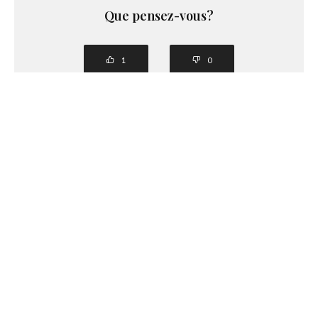
Que pensez-vous?
1
0
PARTAGER
TWEETER
PARTAGER
EMAIL
PARTAGER
PARTAGER
Similaire