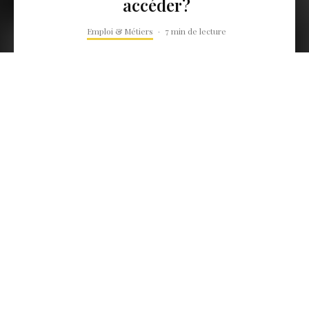
accéder?
Emploi & Métiers
·
7 min de lecture