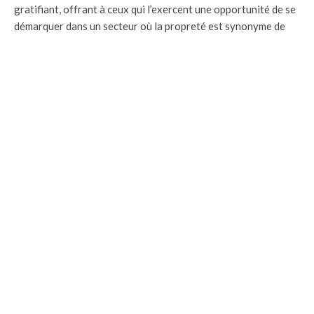
gratifiant, offrant à ceux qui l’exercent une opportunité de se
démarquer dans un secteur où la propreté est synonyme de
qualité visuelle et de satisfaction client.
En définitive, le nettoyeur d’écrans de cinéma est un artisan de
l’ombre essentiel à la magie du septième art, et son salaire en
est le reflet. Avec une demande constante pour des services
de qualité, la carrière de nettoyeur d’écran de cinéma reste
une voie prometteuse pour ceux qui cherchent une profession
à la fois stable et financièrement récompensante.
FAQ
Quel est le salaire d’un nettoyeur d’écrans de cinéma ?
Le salaire d’un nettoyeur d’écrans de cinéma peut aller jusqu’à
3 500 euros bruts par mois.