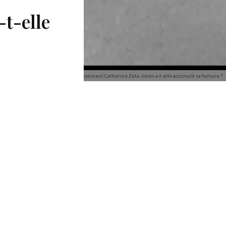
t-elle
Comment Catherine Zeta-Jones a-t-elle accumulé sa fortune ?