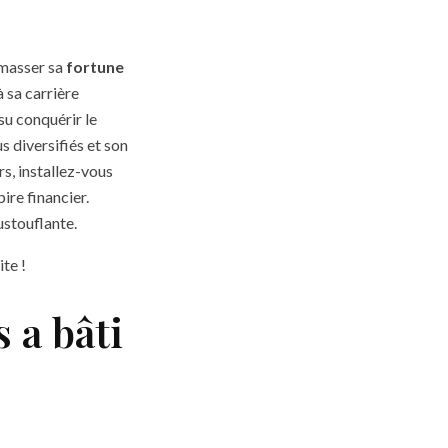
amasser sa
fortune
 sa carrière
su conquérir le
s diversifiés et son
rs, installez-vous
re financier.
ustouflante.
ite !
 a bâti