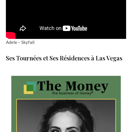
Adele – Skyfall
Ses Tournées et Ses Résidences à Las Vegas