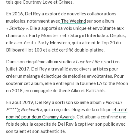
tels que Courtney Love et Grimes.
En 2016, Del Rey a exploré de nouvelles collaborations
musicales, notamment avec
The Weeknd
sur son album
« Starboy »
. Elle a apporté sa voix unique et envoûtante aux
chansons « Party Monster » et « Stargirl Interlude ». De plus,
elle a co-écrit « Party Monster », qui a atteint le Top 20 du
Billboard Hot 100 et a été certifié double-platine.
Dans son cinquième album studio
« Lust for Life »
, sorti en
juillet 2017, Del Rey a travaillé avec divers artistes pour
créer un mélange éclectique de mélodies envoûtantes. Pour
soutenir cet album, elle a entrepris la tournée LA to the Moon
en 2018, en compagnie de Jhené Aiko et Kali Uchis.
En août 2019, Del Rey a sorti son sixième album
« Norman
F*****g Rockwell »
, qui a reçu des éloges de la critique
et a été
nominé pour deux Grammy Award
s. Cet album a confirmé une
fois de plus la capacité de Del Rey à captiver son public avec
son talent et son authenticité.