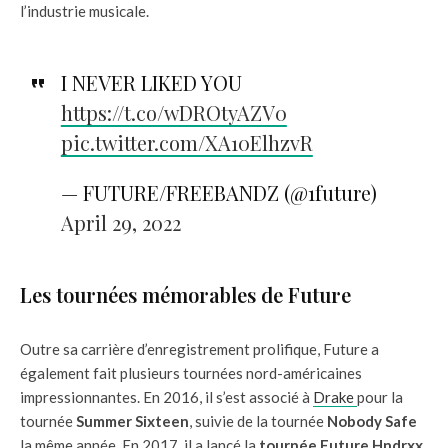
l’industrie musicale.
I NEVER LIKED YOU
https://t.co/wDROtyAZV0
pic.twitter.com/XA10ElhzvR
— FUTURE/FREEBANDZ (@1future)
April 29, 2022
Les tournées mémorables de Future
Outre sa carrière d’enregistrement prolifique, Future a
également fait plusieurs tournées nord-américaines
impressionnantes. En 2016, il s’est associé à
Drake
pour la
tournée
Summer Sixteen
, suivie de la tournée
Nobody Safe
la même année. En 2017, il a lancé la
tournée Future Hndrxx
,