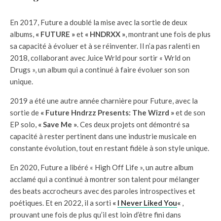
En 2017, Future a doublé la mise avec la sortie de deux
albums,
« FUTURE »
et
« HNDRXX »
, montrant une fois de plus
sa capacité à évoluer et à se réinventer. Il n’a pas ralenti en
2018, collaborant avec Juice Wrld pour sortir « Wrld on
Drugs », un album qui a continué à faire évoluer son son
unique.
2019 a été une autre année charnière pour Future, avec la
sortie de
« Future Hndrzz Presents: The Wizrd »
et de son
EP solo,
« Save Me »
. Ces deux projets ont démontré sa
capacité à rester pertinent dans une industrie musicale en
constante évolution, tout en restant fidèle à son style unique.
En 2020, Future a libéré « High Off Life », un autre album
acclamé qui a continué à montrer son talent pour mélanger
des beats accrocheurs avec des paroles introspectives et
poétiques. Et en 2022, il a sorti
«
I Never Liked You
«
,
prouvant une fois de plus qu’il est loin d’être fini dans