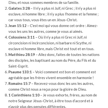
Dieu, et nous sommes membres de sa famille.
Galates 3:28
– Il n’y a plus ni Juif, ni Grec ; il n’y a plus ni
esclave, ni homme libre ; il n’y a plus l’homme et la femme ;
car vous tous, vous êtes un en Jésus-Christ.
Jean 15:12
– C’est moi qui vous donne cet ordre : Aimez-
vous les uns les autres, comme je vous ai aimés.
Colossiens 3:11
– Où il n’y a plus ni Grec ni Juif, ni
circoncision ni incirconcision, ni barbare ni Scythe, ni
esclave ni homme libre, mais Christ est tout et en tous.
Matthieu 28:19
– Allez donc, faites de toutes les nations
des disciples, les baptisant au nom du Père, du Fils et du
Saint-Esprit.
Psaume 133:1
– Voici comment est bon et comment est
agréable que les frères vivent ensemble en harmonie !
Romains 15:7
– Recevez-vous donc les uns les autres,
comme Christ nous a reçus pour la gloire de Dieu.
1 Corinthiens 1:10
– Je vous exhorte, frères, au nom de
notre Seigneur Jésus-Christ, à être tous d’accord et à
n’avoir plus des pensées différentes.