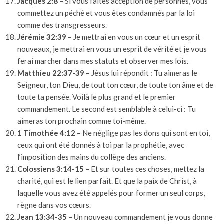
Jacques 2:8
– Si vous faites acception de personnes, vous
commettez un péché et vous êtes condamnés par la loi
comme des transgresseurs.
Jérémie 32:39
– Je mettrai en vous un cœur et un esprit
nouveaux, je mettrai en vous un esprit de vérité et je vous
ferai marcher dans mes statuts et observer mes lois.
Matthieu 22:37-39
– Jésus lui répondit : Tu aimeras le
Seigneur, ton Dieu, de tout ton cœur, de toute ton âme et de
toute ta pensée. Voilà le plus grand et le premier
commandement. Le second est semblable à celui-ci : Tu
aimeras ton prochain comme toi-même.
1 Timothée 4:12
– Ne néglige pas les dons qui sont en toi,
ceux qui ont été donnés à toi par la prophétie, avec
l’imposition des mains du collège des anciens.
Colossiens 3:14-15
– Et sur toutes ces choses, mettez la
charité, qui est le lien parfait. Et que la paix de Christ, à
laquelle vous avez été appelés pour former un seul corps,
règne dans vos cœurs.
Jean 13:34-35
– Un nouveau commandement je vous donne