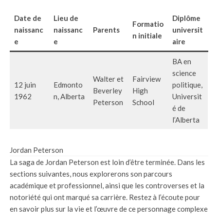
Date de
Lieu de
Diplôme
Formatio
naissanc
naissanc
Parents
universit
n initiale
e
e
aire
BA en
science
Walter et
Fairview
12 juin
Edmonto
politique,
Beverley
High
1962
n, Alberta
Universit
Peterson
School
é de
l’Alberta
Jordan Peterson
La saga de Jordan Peterson est loin d’être terminée. Dans les
sections suivantes, nous explorerons son parcours
académique et professionnel, ainsi que les controverses et la
notoriété qui ont marqué sa carrière. Restez à l’écoute pour
en savoir plus sur la vie et l’œuvre de ce personnage complexe