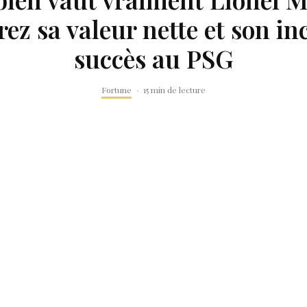
ez sa valeur nette et son in
succès au PSG
Fortune
·
15 min de lecture