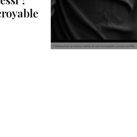
croyable
Combien vaut vraiment Lionel Messi ? Découvrez sa valeur nette et son incroyable succès au PSG