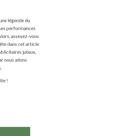
 une légende du
t ses performances
 Alors, asseyez-vous
ête dans cet article
blicitaires juteux,
ar nous allons
.
ite !