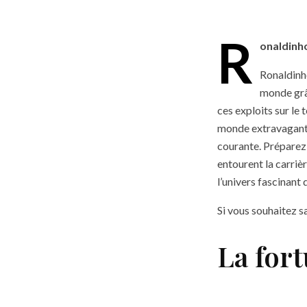
R
onaldinh
Ronaldinho
monde grâ
ces exploits sur le 
monde extravagant d
courante. Préparez-
entourent la carriè
l’univers fascinant
Si vous souhaitez s
La for