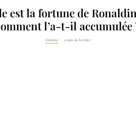
e est la fortune de Ronaldi
comment l’a-t-il accumulée 
Fortune
·
9 min de lecture