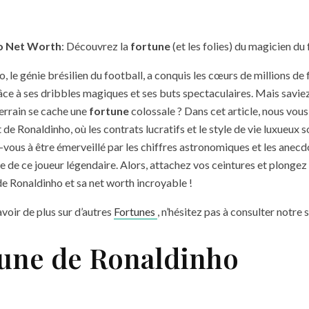
o Net Worth
: Découvrez la
fortune
(et les folies) du magicien du 
, le génie brésilien du football, a conquis les cœurs de millions de f
ce à ses dribbles magiques et ses buts spectaculaires. Mais savie
terrain se cache une
fortune
colossale ? Dans cet article, nous vo
e Ronaldinho, où les contrats lucratifs et le style de vie luxueux 
vous à être émerveillé par les chiffres astronomiques et les anecdo
re de ce joueur légendaire. Alors, attachez vos ceintures et plonge
 de Ronaldinho et sa net worth incroyable !
avoir de plus sur d’autres
Fortunes
, n’hésitez pas à consulter notre s
tune de Ronaldinho