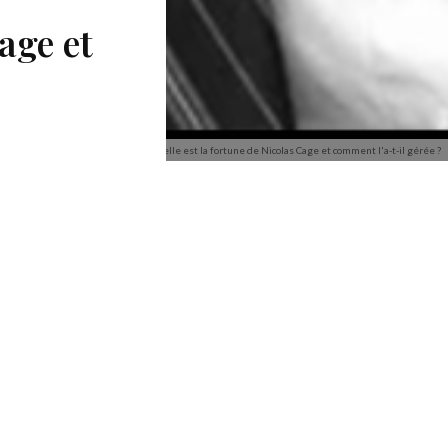
age et
Quelle est la fortune de Nicolas Cage et comment l'a-t-il gérée ?