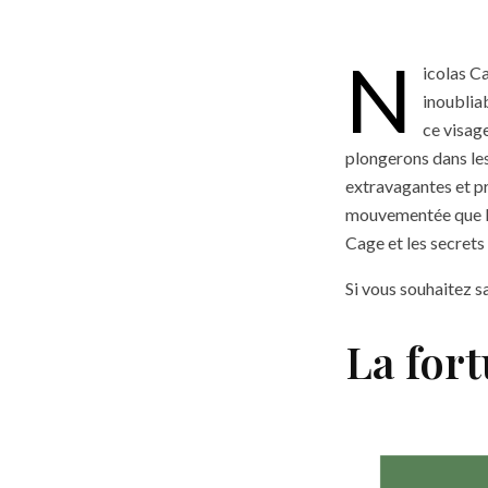
N
icolas C
inoubliab
ce visag
plongerons dans les
extravagantes et pr
mouvementée que l’
Cage et les secrets
Si vous souhaitez s
La for