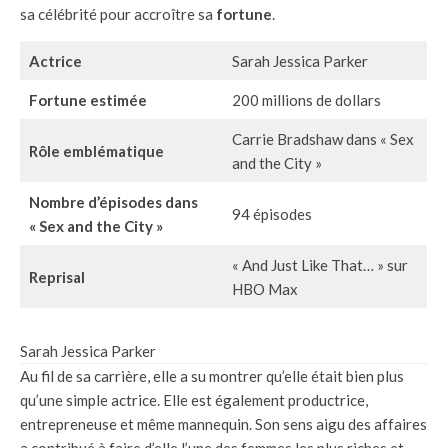
sa célébrité pour accroître sa
fortune
.
Actrice
Sarah Jessica Parker
Fortune estimée
200 millions de dollars
Carrie Bradshaw dans « Sex
Rôle emblématique
and the City »
Nombre d’épisodes dans
94 épisodes
« Sex and the City »
« And Just Like That… » sur
Reprisal
HBO Max
Sarah Jessica Parker
Au fil de sa carrière, elle a su montrer qu’elle était bien plus
qu’une simple actrice. Elle est également productrice,
entrepreneuse et même mannequin. Son sens aigu des affaires
a contribué à faire d’elle l’une des femmes les plus riches et