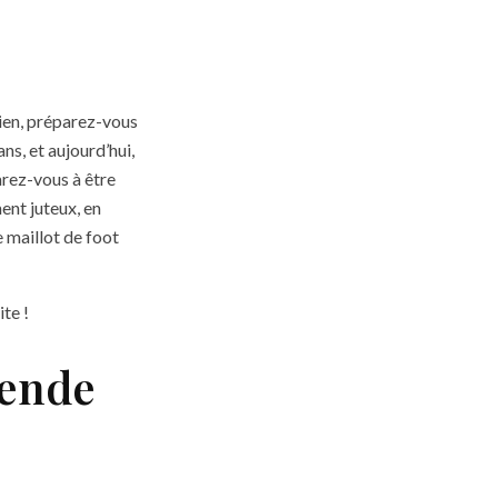
ien, préparez-vous
ans, et aujourd’hui,
arez-vous à être
ment juteux, en
e maillot de foot
ite !
gende