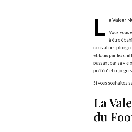
L
a Valeur N
Vous vous ê
à être ébah
nous allons plonger
éblouis par les chif
passant par sa vie p
préféré et rejoigne
Si vous souhaitez s
La Val
du Foo