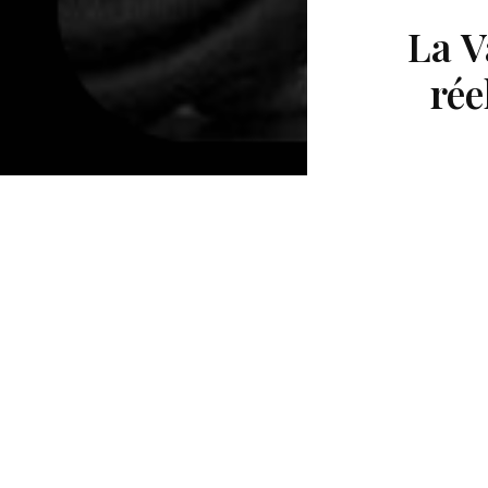
La V
rée