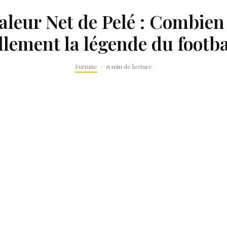
aleur Net de Pelé : Combien
llement la légende du footba
Fortune
·
15 min de lecture