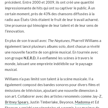
précédent. Entre 2000 et 2009, ils ont créé une quantité
impressionnante de hits qui ont su captiver le public. À un
certain moment, près de 43% des chansons diffusées à la
radio aux États-Unis étaient le fruit de leur travail acharné.
Une prouesse qui témoigne de leur talent et de leur sens de
l’innovation.
En plus de son travail avec
The Neptunes
, Pharrell Williams a
également lancé plusieurs albums solo, dont chacun a révélé
une nouvelle facette de son génie musical. En tournée avec
son groupe
N.E.R.D
, il a enflammé les scènes à travers le
monde, laissant une empreinte indélébile sur le paysage
musical.
Williams n’a pas limité son talent à la scène musicale. Il a
également composé des bandes sonores pour divers films et
émissions de télévision, ajoutant une nouvelle dimension à
son art. Collaborer avec des artistes renommés comme Jay-Z,
Britney Spears
, Justin Timberlake, Beyonce,
Madonna
et Ed
Sheeran a enrichi son répertoire et a permis à sa musique de