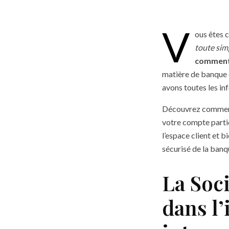
V
ous êtes c
toute simp
comment 
matière de banque e
avons toutes les in
Découvrez comment c
votre compte partic
l’espace client et 
sécurisé de la banq
La Soc
dans l’