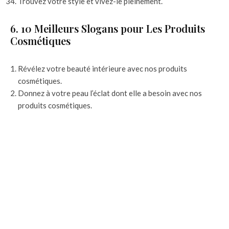
Trouvez votre style et vivez-le pleinement.
6. 10 Meilleurs Slogans pour Les Produits
Cosmétiques
Révélez votre beauté intérieure avec nos produits
cosmétiques.
Donnez à votre peau l’éclat dont elle a besoin avec nos
produits cosmétiques.
Prenez soin de votre peau et de votre visage avec nos
produits cosmétiques.
Transformez votre beauté et votre look avec nos produits
cosmétiques.
Ressentez l’amélioration de votre peau grâce à nos
produits cosmétiques.
Gardez votre peau saine et éclatante avec nos produits
cosmétiques.
Apportez de la fraîcheur et de la vitalité à votre peau avec
nos produits cosmétiques.