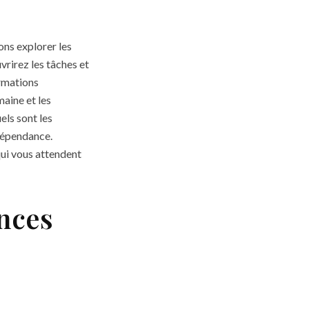
ons explorer les
vrirez les tâches et
ormations
maine et les
els sont les
ndépendance.
qui vous attendent
nces