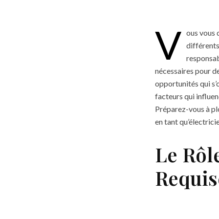
V
ous vous 
différent
responsabi
nécessaires pour de
opportunités qui s’
facteurs qui influen
Préparez-vous à plo
en tant qu’électrici
Le Rôl
Requis