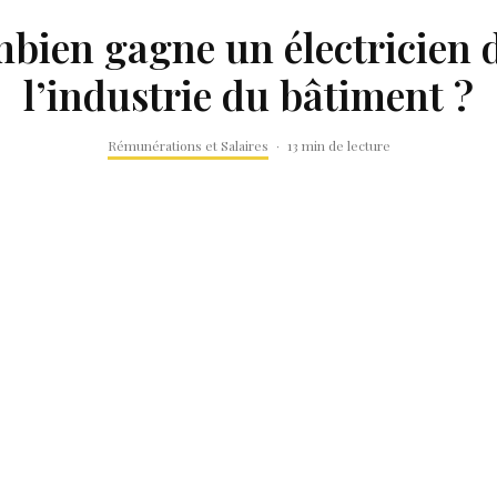
bien gagne un électricien 
l’industrie du bâtiment ?
Rémunérations et Salaires
·
13 min de lecture