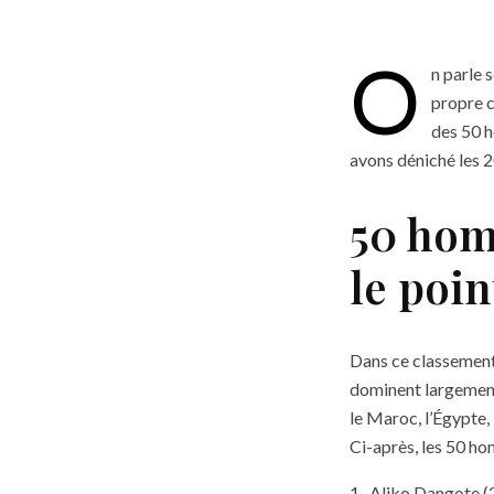
O
n parle 
propre c
des 50 h
avons déniché les 2
50 hom
le poin
Dans ce classement 
dominent largement
le Maroc, l’Égypte,
Ci-après, les 50 ho
1- Aliko Dangote (2