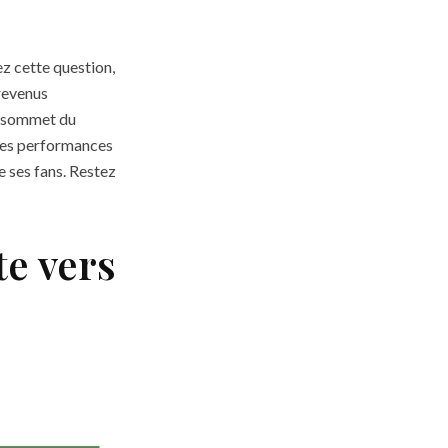
z cette question,
 revenus
au sommet du
 ses performances
e ses fans. Restez
te vers
s