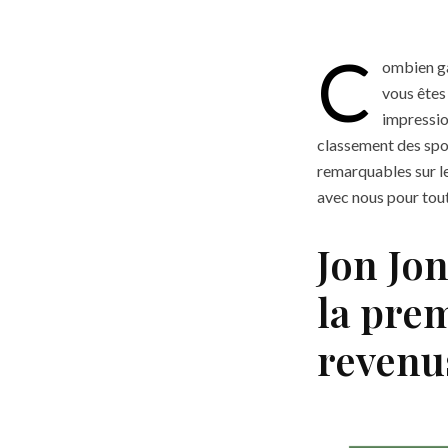
C
ombien ga
vous êtes
impressio
classement des spo
remarquables sur le
avec nous pour tout
Jon Jon
la prem
revenu