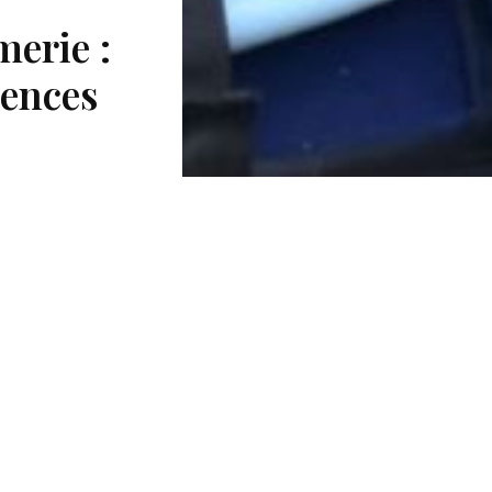
merie :
tences