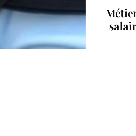
Métier
salai