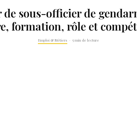
 de sous-officier de gendar
re, formation, rôle et compé
Emploi & Métiers
·
5 min de lecture