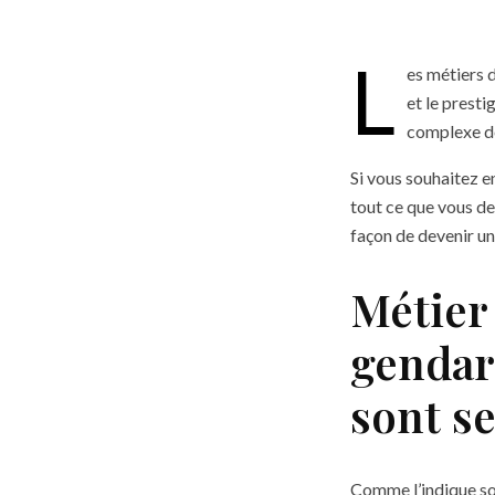
L
es métiers d
et le presti
complexe des
Si vous souhaitez e
tout ce que vous de
façon de devenir un
Métier 
gendarm
sont se
Comme l’indique son