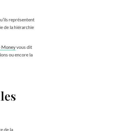
u’ils représentent
ie de la hiérarchie
e Money
vous dit
tions ou encore la
les
e de la