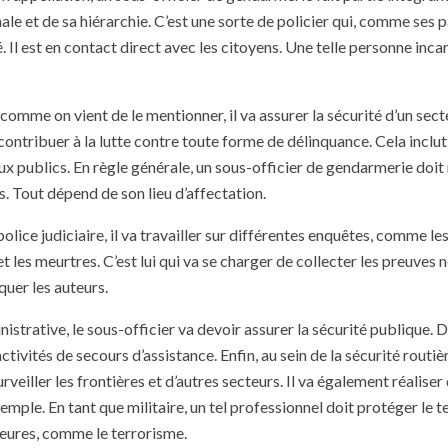
e et de sa hiérarchie. C’est une sorte de policier qui, comme ses pai
té. Il est en contact direct avec les citoyens. Une telle personne inc
 comme on vient de le mentionner, il va assurer la sécurité d’un sect
 contribuer à la lutte contre toute forme de délinquance. Cela inclut
eux publics. En règle générale, un sous-officier de gendarmerie doit 
s. Tout dépend de son lieu d’affectation.
 police judiciaire, il va travailler sur différentes enquêtes, comme le
t les meurtres. C’est lui qui va se charger de collecter les preuves
quer les auteurs.
istrative, le sous-officier va devoir assurer la sécurité publique. 
activités de secours d’assistance. Enfin, au sein de la sécurité routièr
urveiller les frontières et d’autres secteurs. Il va également réaliser
mple. En tant que militaire, un tel professionnel doit protéger le te
eures, comme le terrorisme.