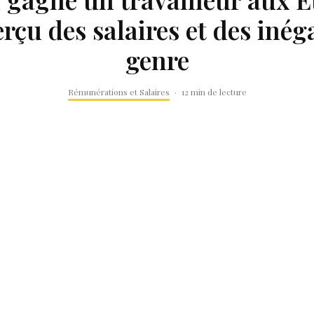
erçu des salaires et des inéga
genre
Rémunérations et Salaires
·
12 min de lecture