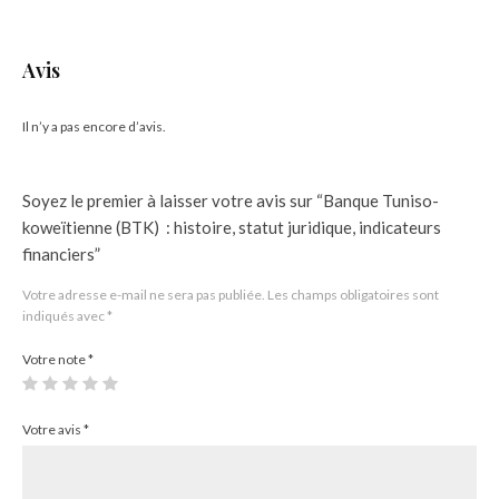
Avis
Il n’y a pas encore d’avis.
Soyez le premier à laisser votre avis sur “Banque Tuniso-
koweïtienne (BTK) : histoire, statut juridique, indicateurs
financiers”
Votre adresse e-mail ne sera pas publiée.
Les champs obligatoires sont
indiqués avec
*
Votre note
*
Votre avis
*