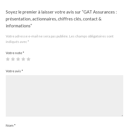
Soyez le premier à laisser votre avis sur “GAT Assurances :
présentation, actionnaires, chiffres clés, contact &
informations”
Votre adresse e-mail ne sera pas publiée.
Les champs obligatoires sont
indiqués avec
*
Votre note
*
Votre avis
*
Nom
*