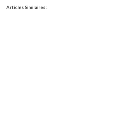
Articles Similaires :
métier
Infirmier Libéral : Salaire, Formation, Compétences
requises, Spécificités