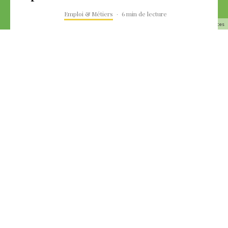
Emploi & Métiers
·
6 min de lecture
Fiche métier ingénieur biomédical salaire, formation et compétences