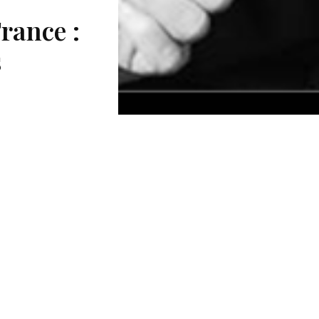
rance :
s