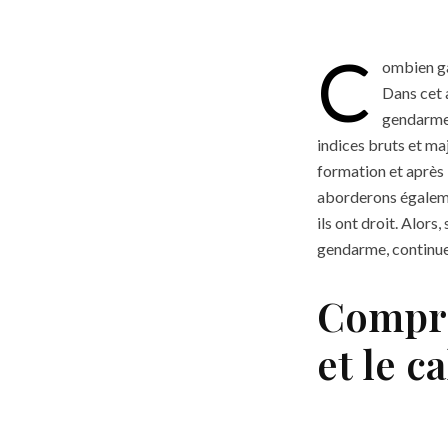
C
ombien ga
Dans cet a
gendarmes
indices bruts et ma
formation et après 
aborderons égalemen
ils ont droit. Alors
gendarme, continuez
Compre
et le c