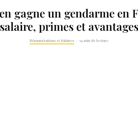
n gagne un gendarme en F
salaire, primes et avantage
Rémunérations et Salaires
·
14 min de lecture