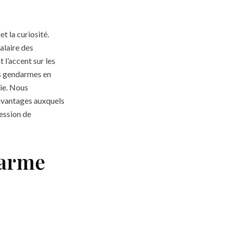
t la curiosité.
salaire des
l’accent sur les
es gendarmes en
hie. Nous
 avantages auxquels
fession de
darme