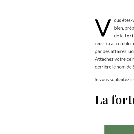
V
ous êtes-
bien, prép
de la
for
réussi à accumuler
par des affaires lu
Attachez votre cein
derrière le nom de 
Si vous souhaitez s
La for