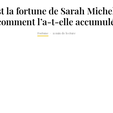
t la fortune de Sarah Miche
comment l’a-t-elle accumul
Fortune
·
11 min de lecture