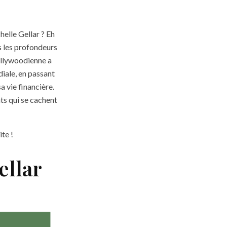
elle Gellar ? Eh
s les profondeurs
ollywoodienne a
iale, en passant
a vie financière.
ts qui se cachent
ite !
ellar