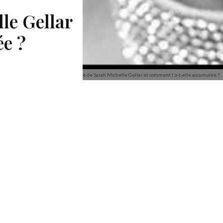
lle Gellar
ée ?
Quelle est la fortune de Sarah Michelle Gellar et comment l'a-t-elle accumulée ?