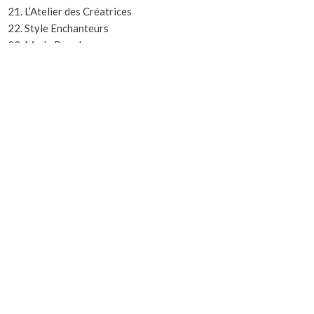
L’Atelier des Créatrices
Style Enchanteurs
Mode Royale
Style Paillettes
Tendance Flottante
Le Salon de Mode