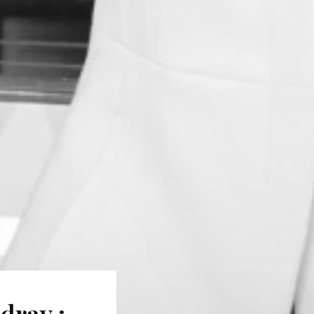
dray :