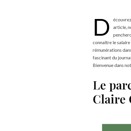
D
écouvrez
article,
penchero
connaître le salair
rémunérations dans
fascinant du journal
Bienvenue dans notr
Le par
Claire