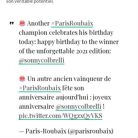
son véritable potentiel.
Another
#ParisRoubaix
champion celebrates his birthday
today: happy birthday to the winner
of the unforgettable 2021 edition:
@sonnycolbrelli
Un autre ancien vainqueur de
#ParisRoubaix
fête son
anniversaire aujourd'hui : joyeux
anniversaire
@sonnycolbrelli
!
pic.twitter.com/WQgzxQyVKS
— Paris-Roubaix (@parisroubaix)