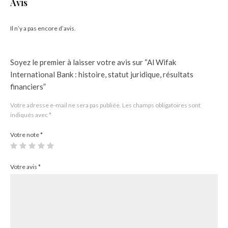
Avis
Il n’y a pas encore d’avis.
Soyez le premier à laisser votre avis sur “Al Wifak
International Bank : histoire, statut juridique, résultats
financiers”
Votre adresse e-mail ne sera pas publiée.
Les champs obligatoires sont
indiqués avec
*
Votre note
*
Votre avis
*