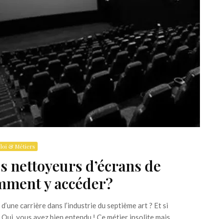
oi & Métiers
es nettoyeurs d’écrans de
mment y accéder?
’une carrière dans l’industrie du septième art ? Et si
Oui, vous avez bien entendu ! Ce métier insolite mais