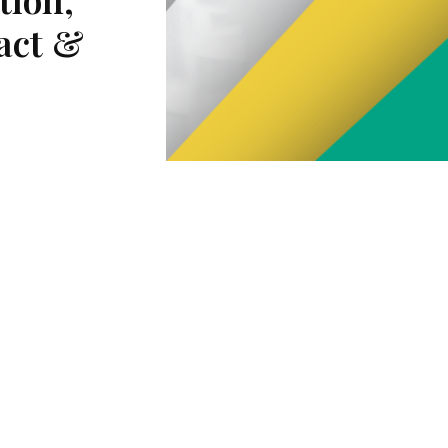
tact &