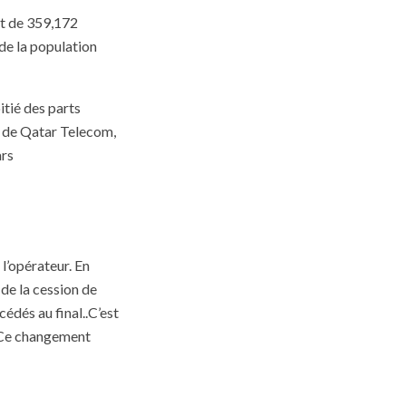
rt de 359,172
 de la population
itié des parts
e de Qatar Telecom,
ars
l’opérateur. En
e de la cession de
cédés au final..C’est
. Ce changement