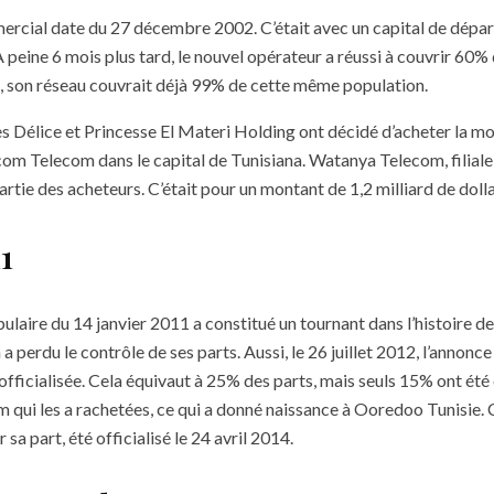
rcial date du 27 décembre 2002. C’était avec un capital de dépa
À peine 6 mois plus tard, le nouvel opérateur a réussi à couvrir 60%
5, son réseau couvrait déjà 99% de cette même population.
s Délice et Princesse El Materi Holding ont décidé d’acheter la mo
om Telecom dans le capital de Tunisiana. Watanya Telecom, filial
artie des acheteurs. C’était pour un montant de 1,2 milliard de doll
1
laire du 14 janvier 2011 a constitué un tournant dans l’histoire de 
n a perdu le contrôle de ses parts. Aussi, le 26 juillet 2012, l’annonc
officialisée. Cela équivaut à 25% des parts, mais seuls 15% ont été 
 qui les a rachetées, ce qui a donné naissance à Ooredoo Tunisie
 sa part, été officialisé le 24 avril 2014.