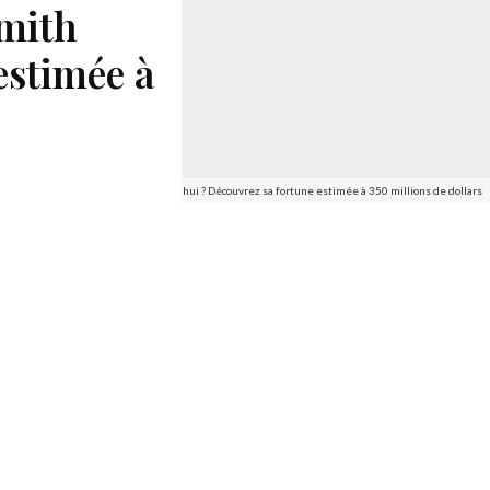
Smith
estimée à
vaut réellement Will Smith aujourd'hui ? Découvrez sa fortune estimée à 350 millions de dollars