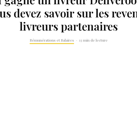
us devez savoir sur les reve
livreurs partenaires
Rémunérations et Salaires
·
13 min de lecture