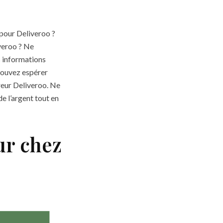
 pour Deliveroo ?
veroo ? Ne
s informations
 pouvez espérer
reur Deliveroo. Ne
e l’argent tout en
ur chez