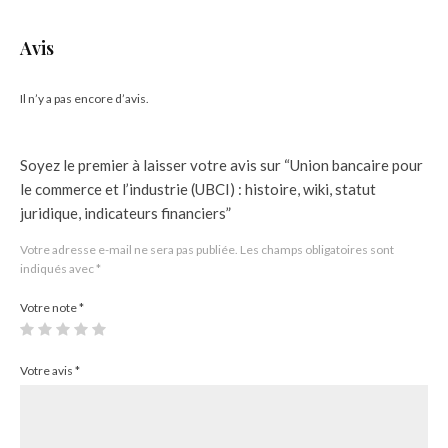
Avis
Il n’y a pas encore d’avis.
Soyez le premier à laisser votre avis sur “Union bancaire pour
le commerce et l’industrie (UBCI) : histoire, wiki, statut
juridique, indicateurs financiers”
Votre adresse e-mail ne sera pas publiée.
Les champs obligatoires sont
indiqués avec
*
Votre note
*
Votre avis
*