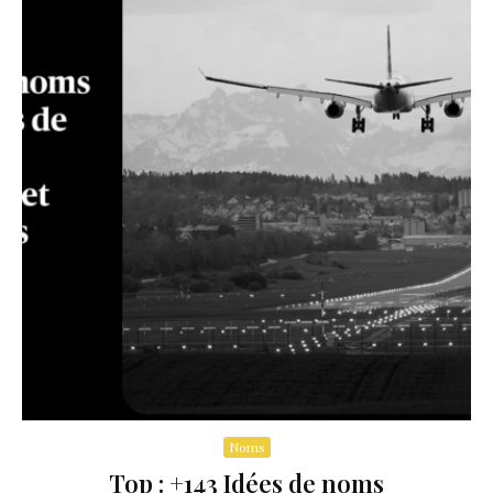
Noms
Top : +143 Idées de noms